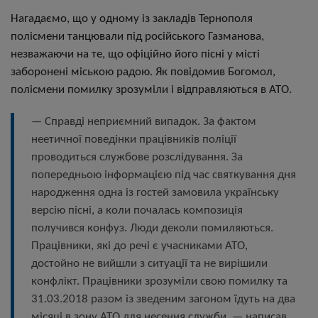
Нагадаємо, що у одному із закладів Тернополя
полісмени танцювали під російського Газманова,
незважаючи на те, що офіційно його пісні у місті
заборонені міською радою. Як повідомив Богомол,
полісмени помилку зрозуміли і відправляються в АТО.
— Справді неприємний випадок. За фактом
неетичної поведінки працівників поліції
проводиться службове розслідування. За
попередньою інформацією під час святкування дня
народження одна із гостей замовила українську
версію пісні, а коли почалась композиція
получився конфуз. Люди деколи помиляються.
Працівники, які до речі є учасниками АТО,
достойно не вийшли з ситуації та не вирішили
конфлікт. Працівники зрозуміли свою помилку та
31.03.2018 разом із зведеним загоном їдуть на два
місяці в зону АТО для несення служби, — написав