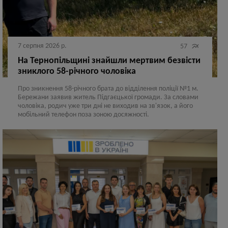
7 серпня 2026 р.

57
На Тернопільщині знайшли мертвим безвісти
зниклого 58-річного чоловіка
Про зникнення 58-річного брата до відділення поліції №1 м.
Бережани заявив житель Підгаєцької громади. За словами
чоловіка, родич уже три дні не виходив на зв'язок, а його
мобільний телефон поза зоною досяжності.