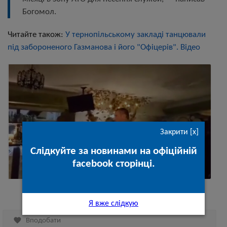
Богомол.
Читайте також:
У тернопільському закладі танцювали
під забороненого Газманова і його "Офіцерів". Відео
Закрити [x]
Слідкуйте за новинами на офіційній
facebook сторінці.
Я вже слідкую

Вподобати