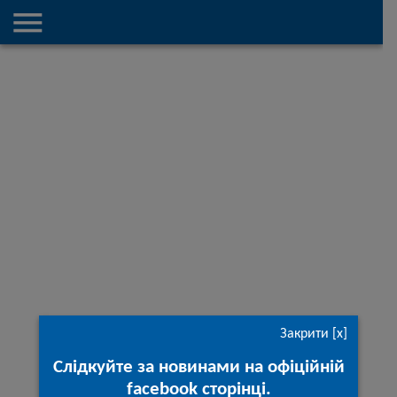

Закрити [x]
Слідкуйте за новинами на офіційній
facebook сторінці.