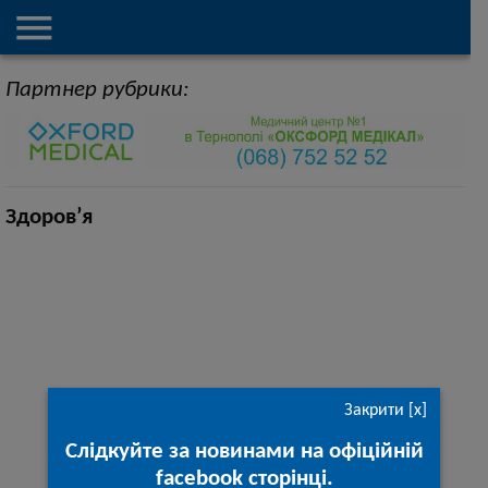

Партнер рубрики:
Здоров’я
Закрити [x]
Слідкуйте за новинами на офіційній
facebook сторінці.