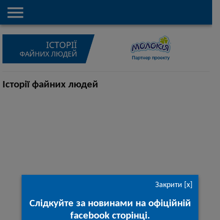

Історії файних людей
Закрити [x]
Слідкуйте за новинами на офіційній
facebook сторінці.