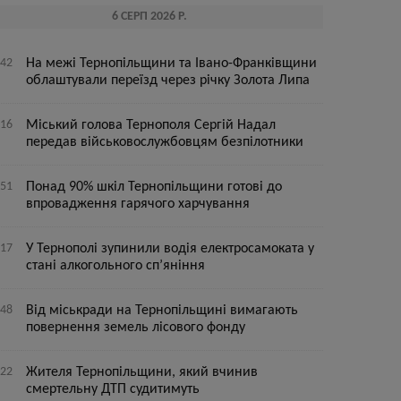
6 СЕРП 2026 Р.
:42
На межі Тернопільщини та Івано-Франківщини
облаштували переїзд через річку Золота Липа
:16
Міський голова Тернополя Сергій Надал
передав військовослужбовцям безпілотники
:51
Понад 90% шкіл Тернопільщини готові до
впровадження гарячого харчування
:17
У Тернополі зупинили водія електросамоката у
стані алкогольного сп’яніння
:48
Від міськради на Тернопільщині вимагають
повернення земель лісового фонду
:22
Жителя Тернопільщини, який вчинив
смертельну ДТП судитимуть