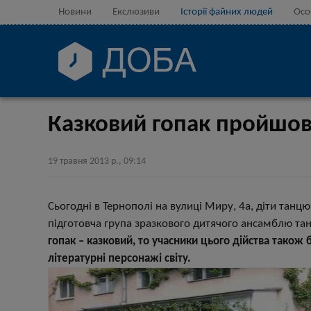
Новини
Екслюзиви
Історії файних людей
Осо
Казковий гопак пройшов
19 травня 2013 р., 09:14
Сьогодні в Тернополі на вулиці Миру, 4а, діти тан
підготовча група зразкового дитячого ансамблю та
гопак – казковий, то учасники цього дійства також
літературні персонажі світу.