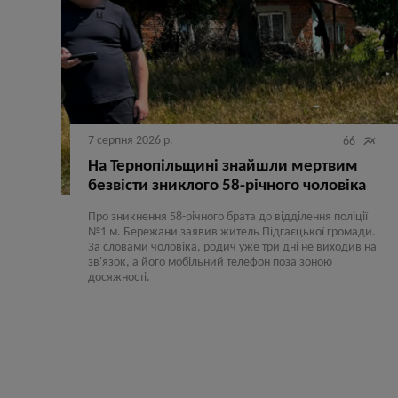
7 серпня 2026 р.

66
На Тернопільщині знайшли мертвим
безвісти зниклого 58-річного чоловіка
Про зникнення 58-річного брата до відділення поліції
№1 м. Бережани заявив житель Підгаєцької громади.
За словами чоловіка, родич уже три дні не виходив на
зв'язок, а його мобільний телефон поза зоною
досяжності.