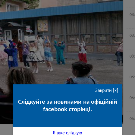
08
08
08
06
Закрити [x]
06
Слідкуйте за новинами на офіційній
facebook сторінці.
06
Я вже слідкую