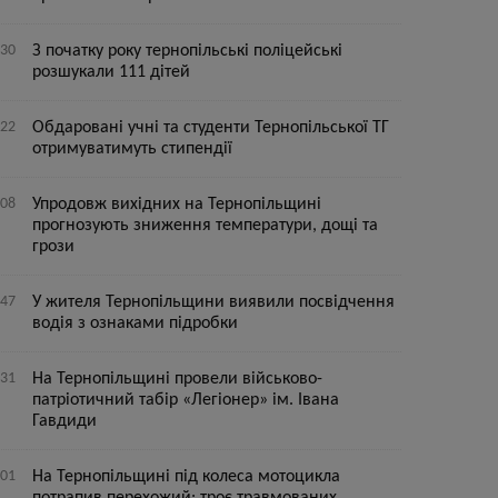
:30
З початку року тернопільські поліцейські
розшукали 111 дітей
:22
Обдаровані учні та студенти Тернопільської ТГ
отримуватимуть стипендії
:08
Упродовж вихідних на Тернопільщині
прогнозують зниження температури, дощі та
грози
:47
У жителя Тернопільщини виявили посвідчення
водія з ознаками підробки
:31
На Тернопільщині провели військово-
патріотичний табір «Легіонер» ім. Івана
Гавдиди
:01
На Тернопільщині під колеса мотоцикла