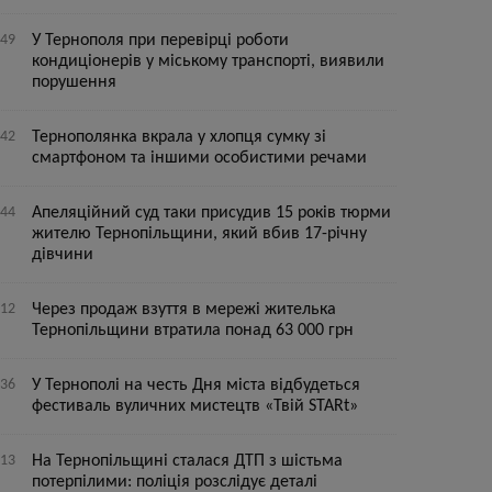
:49
У Тернополя при перевірці роботи
кондиціонерів у міському транспорті, виявили
порушення
:42
Тернополянка вкрала у хлопця сумку зі
смартфоном та іншими особистими речами
:44
Апеляційний суд таки присудив 15 років тюрми
жителю Тернопільщини, який вбив 17-річну
дівчини
:12
Через продаж взуття в мережі жителька
Тернопільщини втратила понад 63 000 грн
:36
У Тернополі на честь Дня міста відбудеться
фестиваль вуличних мистецтв «Твій STARt»
:13
На Тернопільщині сталася ДТП з шістьма
потерпілими: поліція розслідує деталі