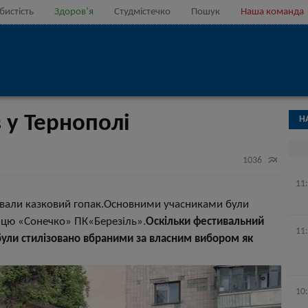
бистість
Здоров’я
Студмістечко
Пошук
Наша команда
 у Тернополі
Н

1036
11
цювали казковий гопак.Основними учасниками були
нцю «Сонечко» ПК«Березіль».
Оскільки фестивальний
11
 були стилізовано вбраними за власним вибором як
10