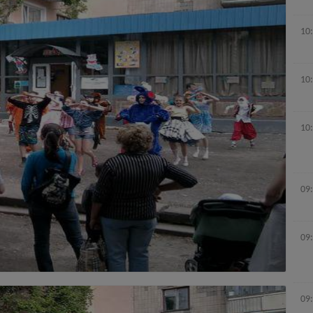
10
10
10
09
09
09