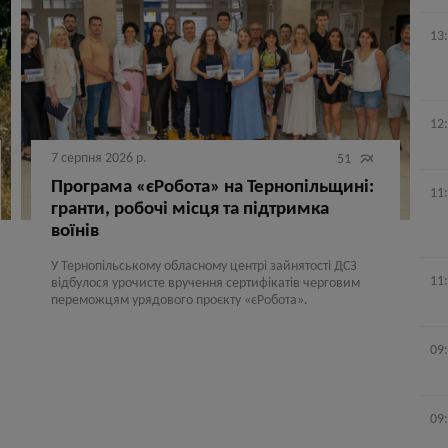
13
12
7 серпня 2026 р.

51
Програма «єРобота» на Тернопільщині:
11
гранти, робочі місця та підтримка
воїнів
У Тернопільському обласному центрі зайнятості ДСЗ
11
відбулося урочисте вручення сертифікатів черговим
переможцям урядового проєкту «єРобота».
09
09