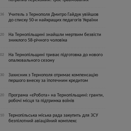
потрапив перехожий: троє травмованих
:36
Учитель з Тернополя Дмитро Гайдук увійшов
до списку 50-и найкращих педагогів України
:20
На Тернопільщині знайшли мертвим безвісти
зниклого 58-річного чоловіка
:02
На Тернопільщині триває підготовка до нового
опалювального сезону
:30
Захисник з Тернополя отримає компенсацію
першого внеску за іпотечним кредитом
:20
Програма «єРобота» на Тернопільщині: гранти,
робочі місця та підтримка воїнів
:10
Тернопільська міська рада закупить для ЗСУ
безпілотний авіаційний комплекс