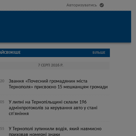

Авторизуватись
АЙСВІЖІШЕ
БІЛЬШЕ
7 СЕРП 2026 Р.
:20
Звання «Почесний громадянин міста
Тернополя» присвоєно 15 мешканцям громади
:05
У липні на Тернопільщині склали 196
адмінпротоколів за керування авто у стані
сп'яніння
:55
У Тернополі зупинили водія, який навмисно
приховав номерні знаки