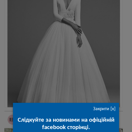
Закрити [x]
Слідкуйте за новинами на офіційній
facebook сторінці.