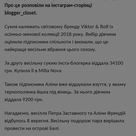
Про це розповіли на інстаграм-сторінці
blogger_closet.
Сукня належить світовому бренду Viktor & Rolf із
осінньо-зимової колекції 2018 року. Вибір дівчини
оцінили підписники спільноти і визнали, що це
найкраще весільне вбрання цього сезону.
За другу весільну сукню інста-блогерка віддала 34100
грн. Купила її в Milla Nova
Також підписники Аліни вже відшукали взуття, у якому
тернополянка йшла під вінець. За нього дівчина
віддала 9200 грн.
Нагадаємо, весілля Петра Заставного та Аліни Френдій
відбулось 8 вересня. Весільну подорож пара вирішила
провести на острові Балі.