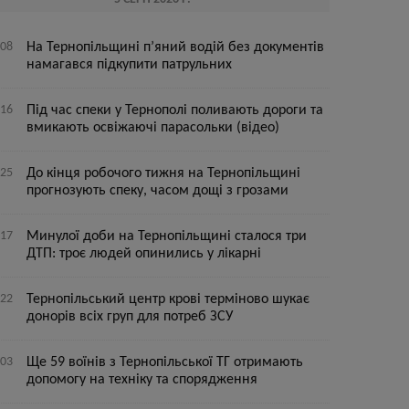
:08
На Тернопільщині п’яний водій без документів
намагався підкупити патрульних
:16
Під час спеки у Тернополі поливають дороги та
вмикають освіжаючі парасольки (відео)
:25
До кінця робочого тижня на Тернопільщині
прогнозують спеку, часом дощі з грозами
:17
Минулої доби на Тернопільщині сталося три
ДТП: троє людей опинились у лікарні
:22
Тернопільський центр крові терміново шукає
донорів всіх груп для потреб ЗСУ
:03
Ще 59 воїнів з Тернопільської ТГ отримають
допомогу на техніку та спорядження