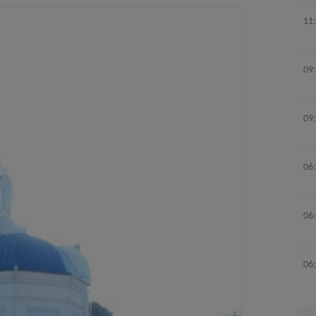
11
09
09
06
06
06