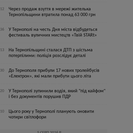
:12
Через продаж взуття в мережі жителька
Тернопільщини втратила понад 63 000 грн
:36
У Тернополі на честь Дня міста відбудеться
фестиваль вуличних мистецтв «Твій STARt»
:13
На Тернопільщині сталася ДТП з шістьма
потерпілими: поліція розслідує деталі
:30
До Тернополя прибули 17 нових тролейбусів
«Електрон», які мали прибути цього літа
:20
У Тернополі зупинили водія, який "під кайфом"
і без документів порушив ПДР
:10
Цього року у Тернополі планують оновити
чотири світлофори
5 СЕРП 2026 Р.