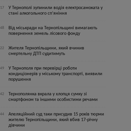
:17
У Тернополі зупинили водія електросамоката у
стані алкогольного сп’яніння
:48
Від міськради на Тернопільщині вимагають
повернення земель лісового фонду
:22
Жителя Тернопільщини, який вчинив
смертельну ДТП судитимуть
:49
У Тернополя при перевірці роботи
кондиціонерів у міському транспорті, виявили
порушення
:42
Тернополянка вкрала у хлопця сумку зі
смартфоном та іншими особистими речами
:44
Апеляційний суд таки присудив 15 років тюрми
жителю Тернопільщини, який вбив 17-річну
дівчини