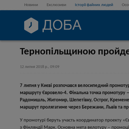
Новини
Екслюзиви
Історії файних людей
Осо
Тернопільщиною пройде 
12 липня 2018 р., 09:09
7 липня у Києві розпочався велосипедний промоту
маршруту Євровело-4. Фінальна точка промотуру
Радомишль, Житомир, Шепетівку, Острог, Кременець
маршрут пролягатиме через Бережани, Львів та пр
У промотурі беруть участь координатор проекту «Є
з Фінляндії Марк. Основна мета велотуру ‒ промоці