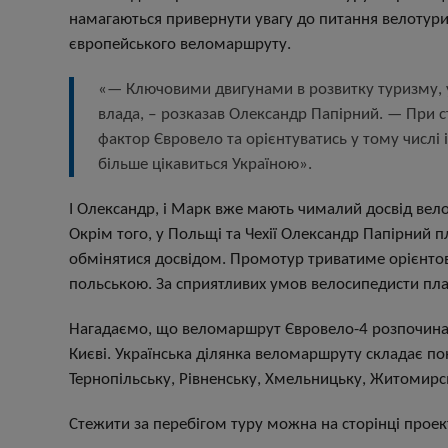
намагаються привернути увагу до питання велотуриз
європейського веломаршруту.
«
—
Ключовими двигунами в розвитку туризму, у 
влада, ‒ розказав Олександр Папірний.
—
При с
фактор Євровело та орієнтуватись у тому числі 
більше цікавиться Україною».
І Олександр, і Марк вже мають чималий досвід вел
Окрім того, у Польщі та Чехії Олександр Папірний 
обмінятися досвідом. Промотур триватиме орієнтов
польською. За сприятливих умов велосипедисти план
Нагадаємо, що веломаршрут Євровело-4 розпочинає
Києві. Українська ділянка веломаршруту складає пон
Тернопільську, Рівненську, Хмельницьку, Житомирсь
Стежити за перебігом туру можна на сторінці проек