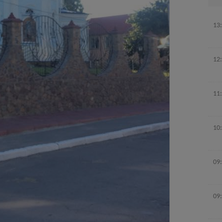
13
12
11
10
09
09