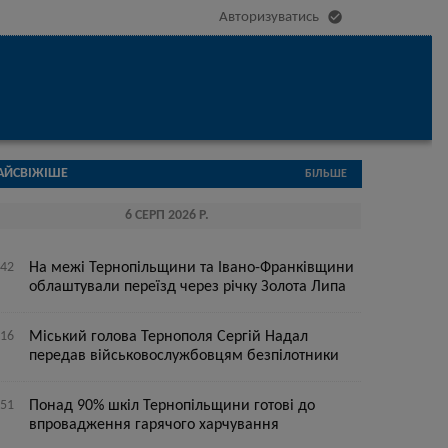

Авторизуватись
АЙСВІЖІШЕ
БІЛЬШЕ
6 СЕРП 2026 Р.
:42
На межі Тернопільщини та Івано-Франківщини
облаштували переїзд через річку Золота Липа
:16
Міський голова Тернополя Сергій Надал
передав військовослужбовцям безпілотники
:51
Понад 90% шкіл Тернопільщини готові до
впровадження гарячого харчування