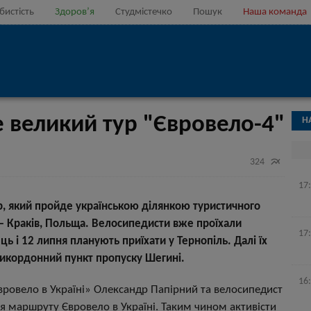
бистість
Здоров’я
Студмістечко
Пошук
Наша команда
великий тур "Євровело-4"
Н

324
17
р, який пройде українською ділянкою туристичного
—
Краків, Польща. Велосипедисти вже проїхали
17
 і 12 липня планують приїхати у Тернопіль. Далі їх
икордонний пункт пропуску Шегині.
16
вровело в Україні» Олександр Папірний та велосипедист
я маршруту Євровело в Україні. Таким чином активісти