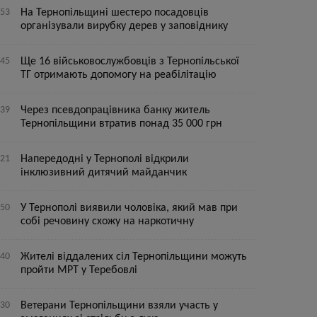
:53
На Тернопільщині шестеро посадовців
організували вирубку дерев у заповіднику
:45
Ще 16 військовослужбовців з Тернопільської
ТГ отримають допомогу на реабілітацію
:39
Через псевдопрацівника банку житель
Тернопільщини втратив понад 35 000 грн
:21
Напередодні у Тернополі відкрили
інклюзивний дитячий майданчик
:50
У Тернополі виявили чоловіка, який мав при
собі речовину схожу на наркотичну
:40
Жителі віддалених сіл Тернопільщини можуть
пройти МРТ у Теребовлі
:30
Ветерани Тернопільщини взяли участь у