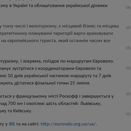
му в Україні та облаштування української ділянки
16
тому числі і велотуризму, є місцевий бізнес та місцева
15
тратегічному плануванні території варто враховувати
і на європейського туриста, який останнім часом все
15
отуризму, і зокрема, поїздок по маршрутам Євровело.
планує зустрітися з координаторами Євровело та
13
но 10 днів української частиною маршруту та 7 днів
ують дістатися фінальної точки 25 липня.
12
ться у французькому місті Роскофф і завершується у
ад 700 км і охоплює шість областей: Львівську,
ку та Київську.
11
ту у
ФБ
та на сайті:
http://eurovelo.org.ua/ua/
.