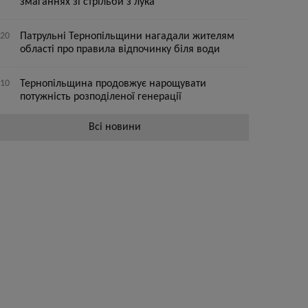
змаганнях зі стрільби з лука
:20
Патрульні Тернопільщини нагадали жителям
області про правила відпочинку біля води
:10
Тернопільщина продовжує нарощувати
потужність розподіленої генерації
Всі новини