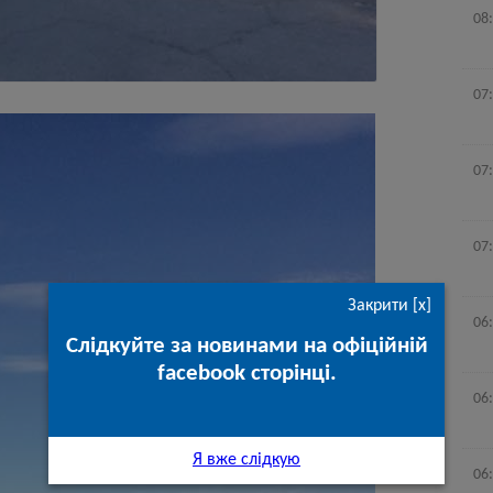
08
07
07
07
Закрити [x]
06
Слідкуйте за новинами на офіційній
facebook сторінці.
06
Я вже слідкую
06