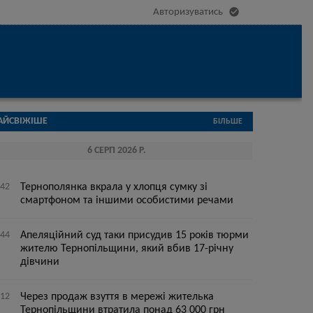

Авторизуватись
АЙСВІЖІШЕ
БІЛЬШЕ
6 СЕРП 2026 Р.
:42
Тернополянка вкрала у хлопця сумку зі
смартфоном та іншими особистими речами
:44
Апеляційний суд таки присудив 15 років тюрми
жителю Тернопільщини, який вбив 17-річну
дівчини
:12
Через продаж взуття в мережі жителька
Тернопільщини втратила понад 63 000 грн