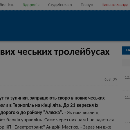
бистість
Здоров’я
Студмістечко
Пошук
Наша команда
ових чеських тролейбусах
Н
12

653
11
ут та зупинки, запрацюють скоро в нових чеських
и в Тернопіль на кінці літа. До 21 вересня їх
 дорогою до району "Аляска".
- Як нам везли ці
ез блоків управлінь. Саме через них нам і не вдається
11
р КП "Електротранс" Андрій Мастюх. - Зараз ми вже