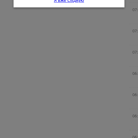
Я вже слідкую
07
07
07
06
06
06
06