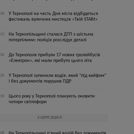
:36
У Тернополі на честь Дня міста відбудеться
фестиваль вуличних мистецтв «Твій STARt»
:13
На Тернопільщині сталася ДТП з шістьма
потерпілими: поліція розслідує деталі
:30
До Тернополя прибули 17 нових тролейбусів
«Електрон», які мали прибути цього літа
:20
У Тернополі зупинили водія, який "під кайфом"
і без документів порушив ПДР
:10
Цього року у Тернополі планують оновити
чотири світлофори
5 СЕРП 2026 Р.
:08
На Тернопільщині п’яний водій без документів