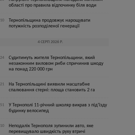
області про правила відпочинку біля води
:10
Тернопільщина продовжує нарощувати
потужність розподіленої генерації
4 СЕРП 2026 Р.
:24
Судитимуть жителя Тернопільщини, який
незаконним виловом риби спричинив шкоду
на понад 220 000 грн
:21
На Тернопільщині виявили масштабне
спалювання стерні: площа становить 2 га
:51
У Тернополі 11-річний школяр викрав з під’їзду
будинку велосипед
:10
Неподалік Тернополя зупинили авто, яке
перевищувало швидкість руху втричі