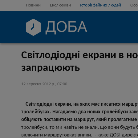
Новини
Екслюзиви
Історії файних людей
Осо
Світлодіодні екрани в н
запрацюють
12 вересня 2012 р., 07:00
Світлодіодні екрани, на яких має писатися маршр
тролейбусах. Нагадаємо два нових тролейбуси завезл
обіцяють поставити на маршрут, який пролягатиме
тролейбуси, то ми навіть не знали, що вони будуть б
включити маршрутовказівники. - каже ДОБІ директо