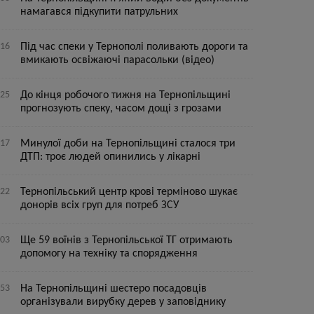
намагався підкупити патрульних
:16
Під час спеки у Тернополі поливають дороги та
вмикають освіжаючі парасольки (відео)
:25
До кінця робочого тижня на Тернопільщині
прогнозують спеку, часом дощі з грозами
:17
Минулої доби на Тернопільщині сталося три
ДТП: троє людей опинились у лікарні
:22
Тернопільський центр крові терміново шукає
донорів всіх груп для потреб ЗСУ
:03
Ще 59 воїнів з Тернопільської ТГ отримають
допомогу на техніку та спорядження
:53
На Тернопільщині шестеро посадовців
організували вирубку дерев у заповіднику