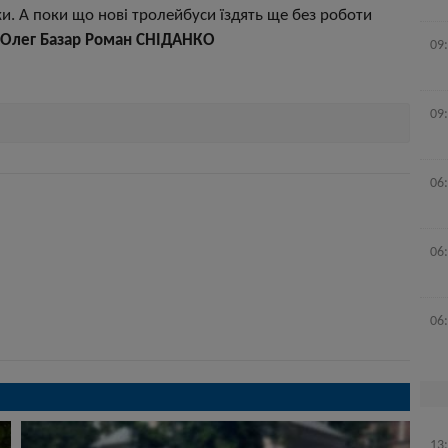
ки. А поки що нові тролейбуси їздять ще без роботи
 Олег Базар
Роман СНІДАНКО
09
09
06
06
06
13