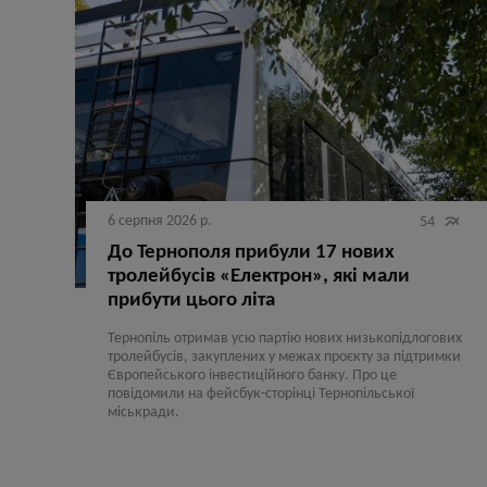
6 серпня 2026 р.

54
До Тернополя прибули 17 нових
тролейбусів «Електрон», які мали
прибути цього літа
Тернопіль отримав усю партію нових низькопідлогових
тролейбусів, закуплених у межах проєкту за підтримки
Європейського інвестиційного банку. Про це
повідомили на фейсбук-сторінці Тернопільської
міськради.