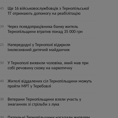
:45
Ще 16 військовослужбовців з Тернопільської
ТГ отримають допомогу на реабілітацію
:39
Через псевдопрацівника банку житель
Тернопільщини втратив понад 35 000 грн
:21
Напередодні у Тернополі відкрили
інклюзивний дитячий майданчик
:50
У Тернополі виявили чоловіка, який мав при
собі речовину схожу на наркотичну
:40
Жителі віддалених сіл Тернопільщини можуть
пройти МРТ у Теребовлі
:30
Ветерани Тернопільщини взяли участь у
змаганнях зі стрільби з лука
:20
Патрульні Тернопільщини нагадали жителям