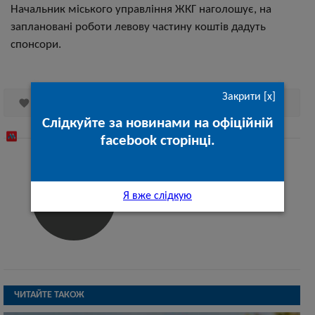
Начальник міського управління ЖКГ наголошує, на
заплановані роботи левову частину коштів дадуть
спонсори.
Закрити [x]

Вподобати
Слідкуйте за новинами на офіційній
facebook сторінці.
Богдан Боденчук
Журналіст
Я вже слідкую
ЧИТАЙТЕ ТАКОЖ