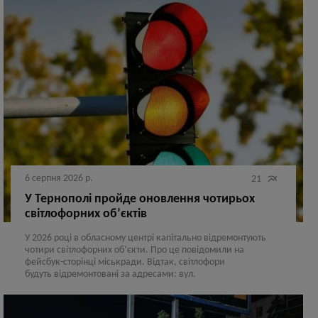
6 серпня 2026 р.

21
У Тернополі пройде оновлення чотирьох
світлофорних об’єктів
У 2026 році в обласному центрі капітально відремонтують
чотири світлофорних об’єкти. Про це повідомили на
фейсбук-сторінці міськради. Відтак, світлофори
будуть відремонтовані за адресами: вул.