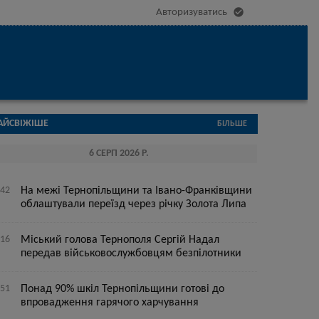

Авторизуватись
АЙСВІЖІШЕ
БІЛЬШЕ
6 СЕРП 2026 Р.
:42
На межі Тернопільщини та Івано-Франківщини
облаштували переїзд через річку Золота Липа
:16
Міський голова Тернополя Сергій Надал
передав військовослужбовцям безпілотники
:51
Понад 90% шкіл Тернопільщини готові до
впровадження гарячого харчування