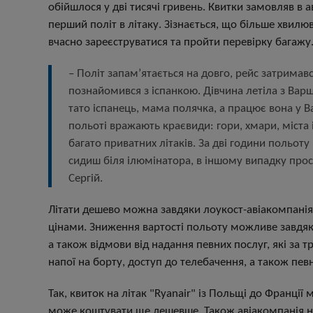
обійшлося у дві тисячі гривень. Квитки замовляв в а
перший політ в літаку. Зізнається, що більше хвилюв
вчасно зареєструватися та пройти перевірку багажу
– Політ запам’ятається на довго, рейс затримав
познайомився з іспанкою. Дівчина летіла з Варш
тато іспанець, мама полячка, а працює вона у В
польоті вражають краєвиди: гори, хмари, міста і
багато приватних літаків. За дві години польот
сидиш біля ілюмінатора, в іншому випадку прост
Сергій.
Літати дешево можна завдяки лоукост-авіакомпанія
цінами. Зниження вартості польоту можливе завдяк
а також відмови від надання певних послуг, які за т
напої на борту, доступ до телебачення, а також пев
Так, квиток на літак "Ryanair" із Польщі до Франції
може коштувати ще дешевше. Також авіакомпанія нер