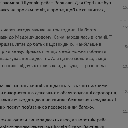
віакомпанії Ryanair, рейс з Варшави. Для Сергія це був
16
ався не про сам політ, а про те, щоб не спізнитися,
.
15
ся через негоду майже на три години. На борту
ави до Мадриду додому. Сама народилась в Іспанії, її
аршаві. Літає до батьків щовихідних. Найбільше в
15
 ріки внизу. Вражає і те, що в небі можна побачити
у нарахував понад десять. Але це все можливо, якщо
о спиш і відчуваєш, як закладає вуха,
—
розповідає
13
м, які частину квитків продають за значно нижчими
12
и використанню дешевших в обслуговуванні аеропортів,
радицією входять до ціни квитка: безплатне харчування і
них послуг пов'язаних з перевезенням багажу.
11
 можна купити лише за десять євро, а зворотній рейс
ідко продає квитки за ціну від 2 євро. За стільки