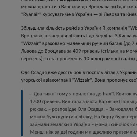
можна долетіти з Варшави до Вроцлава чи Гданська. 
"Ryanair" курсуватиме з України
—
зі Львова та Києв
Збільшила кількість рейсів з України й компанія "Wi
Вроцлава, а з червня літають і до Берліна. З Києва
"Wizzair" враховано маленький ручний багаж (до 7 к
Львова до Вроцлава за 409 гривень (стільки на мо
вересень), то за провезення 10-кілограмової валізи
Оля Осадця вже десять років поспіль літає з України
угорської авіакомпанії "Wizzair". Вона пропонує сво
– Два тижні тому я прилетіла до Італії. Квиток 
1700 гривень. Вилітала з міста Катовіце (Польщ
рюкзак, – розповідає Оля Осадця. – Замовляла ба
можна було купити в літаку. На борту були пере
займали земляки з України – мама і синочок Ел
Менш, ніж за дві години ми щасливо приземлил