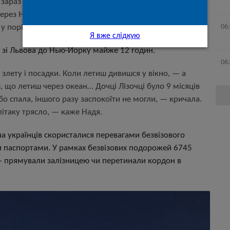
 зараз її немає. Щодо комфортних умов, саме вона
ерез Нідерланди, авіакомпанія Delta. Умови задовільні.
06
у порівнянні, вони найгірші. Літаки старі, місця мало.
Я вже слідкую
А зі Львова до Нью-Йорку майже 12 годин.
06
 злету і посадки. Коли летиш дивишся у вікно,
—
а
, що летиш через океан… Дочці Лізочці було 9 місяців
бо спала, іншого разу заспокоїти не могли,
—
кричала.
літаку трясло,
—
каже Надя.
ча українців скористалися перевагами безвізового
 паспортами. У рамках безвізових подорожей 6745
—
прямували залізницею чи перетинали кордон в