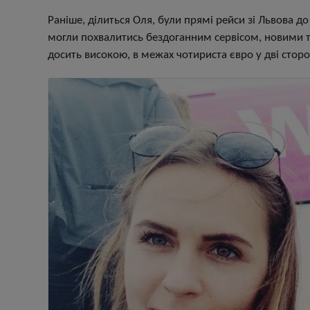
Раніше, ділиться Оля, були прямі рейси зі Львова до
могли похвалитись бездоганним сервісом, новими т
досить високою, в межах чотириста євро у дві сторони