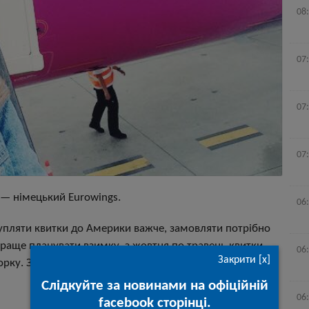
08
07
07
07
—
німецький Eurowings.
06
упляти квитки до Америки важче, замовляти потрібно
краще планувати взимку, з жовтня по травень квитки
06
Закрити [x]
ку. За цей час летіла тричі туди й назад. Квитки, за
Слідкуйте за новинами на офіційній
06
facebook сторінці.