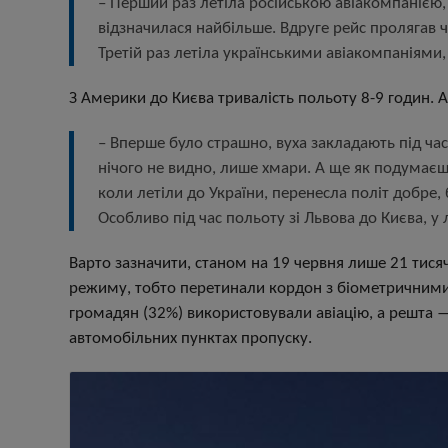
– Перший раз летіла російською авіакомпанією,
відзначилася найбільше. Вдруге рейс пролягав ч
Третій раз летіла українськими авіакомпаніями, 
З Америки до Києва тривалість польоту 8-9 годин. 
– Вперше було страшно, вуха закладають під час
нічого не видно, лише хмари. А ще як подумаєш
коли летіли до України, перенесла політ добре, 
Особливо під час польоту зі Львова до Києва, у 
Варто зазначити, станом на 19 червня лише 21 тися
режиму, тобто перетинали кордон з біометричними
громадян (32%) використовували авіацію, а решта
автомобільних пунктах пропуску.