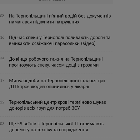
:08
На Тернопільщині п’яний водій без документів
намагався підкупити патрульних
:16
Під час спеки у Тернополі поливають дороги та
вмикають освіжаючі парасольки (відео)
:25
До кінця робочого тижня на Тернопільщині
прогнозують спеку, часом дощі з грозами
:17
Минулої доби на Тернопільщині сталося три
ДТП: троє людей опинились у лікарні
:22
Тернопільський центр крові терміново шукає
донорів всіх груп для потреб ЗСУ
:03
Ще 59 воїнів з Тернопільської ТГ отримають
допомогу на техніку та спорядження