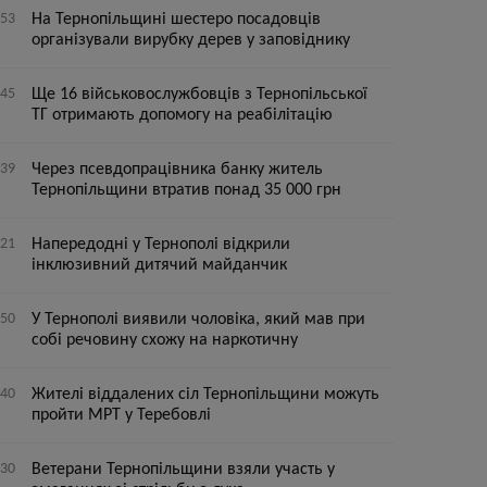
:53
На Тернопільщині шестеро посадовців
організували вирубку дерев у заповіднику
:45
Ще 16 військовослужбовців з Тернопільської
ТГ отримають допомогу на реабілітацію
:39
Через псевдопрацівника банку житель
Тернопільщини втратив понад 35 000 грн
:21
Напередодні у Тернополі відкрили
інклюзивний дитячий майданчик
:50
У Тернополі виявили чоловіка, який мав при
собі речовину схожу на наркотичну
:40
Жителі віддалених сіл Тернопільщини можуть
пройти МРТ у Теребовлі
:30
Ветерани Тернопільщини взяли участь у