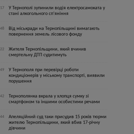
:17
У Тернополі зупинили водія електросамоката у
стані алкогольного сп’яніння
:48
Від міськради на Тернопільщині вимагають
повернення земель лісового фонду
:22
Жителя Тернопільщини, який вчинив
смертельну ДТП судитимуть
:49
У Тернополя при перевірці роботи
кондиціонерів у міському транспорті, виявили
порушення
:42
Тернополянка вкрала у хлопця сумку зі
смартфоном та іншими особистими речами
:44
Апеляційний суд таки присудив 15 років тюрми
жителю Тернопільщини, який вбив 17-річну
дівчини