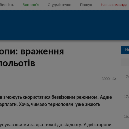
бистість
Здоров’я
Студмістечко
Пошук
Наша команда
ропи: враження
Н
польотів
17

3000
17
ців зможуть скористатися безвізовим режимом. Адже
 зарплати. Хоча, чимало тернополян уже знають
16
упував квитки за два тижні до відльоту. У дві сторони