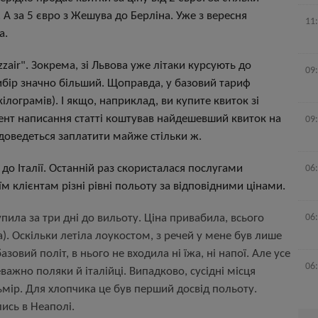
А за 5 євро з Жешува до Берліна. Уже з вересня
11
а.
zzair". Зокрема, зі Львова уже літаки курсують до
09
 вибір значно більший. Щоправда, у базовий тариф
ілограмів). І якщо, наприклад, ви купите квиток зі
мент написання статті коштував найдешевший квиток на
09
 доведеться заплатити майже стільки ж.
 до Італії. Останній раз скористалася послугами
06
їм клієнтам різні рівні польоту за відповідними цінами.
купила за три дні до вильоту. Ціна привабила, всього
06
а). Оскільки летіла лоукостом, з речей у мене був лише
зовий політ, в нього не входила ні їжа, ні напої. Але усе
06
важно поляки й італійці. Випадково, сусідні місця
ьмір. Для хлопчика це був перший досвід польоту.
ись в Неаполі.