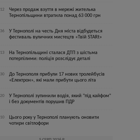
:12
Через продаж взуття в мережі жителька
Тернопільщини втратила понад 63 000 грн
:36
У Тернополі на честь Дня міста відбудеться
фестиваль вуличних мистецтв «Твій STARt»
:13
На Тернопільщині сталася ДТП з шістьма
потерпілими: поліція розслідує деталі
:30
До Тернополя прибули 17 нових тролейбусів
«Електрон», які мали прибути цього літа
:20
У Тернополі зупинили водія, який "під кайфом"
і без документів порушив ПДР
:10
Цього року у Тернополі планують оновити
чотири світлофори
5 СЕРП 2026 Р.