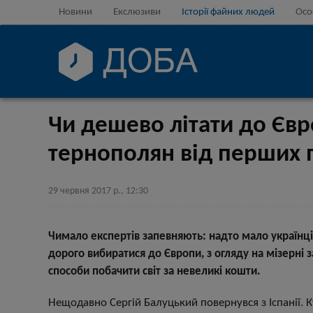
Новини
Екслюзиви
Історії файних людей
Осо
Чи дешево літати до Єв
тернополян від перших 
29 червня 2017 р., 12:30
Чимало експертів запевняють: надто мало україн
дорого вибиратися до Європи, з огляду на мізерні
способи побачити світ за невеликі кошти.
Нещодавно Сергій Балуцький повернувся з Іспанії. К