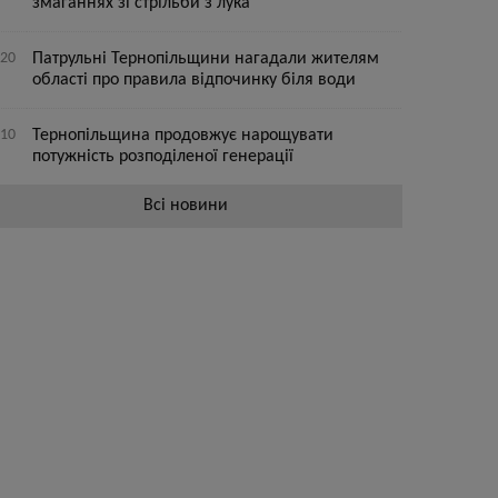
змаганнях зі стрільби з лука
:20
Патрульні Тернопільщини нагадали жителям
області про правила відпочинку біля води
:10
Тернопільщина продовжує нарощувати
потужність розподіленої генерації
Всі новини