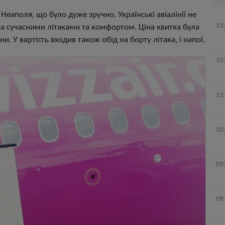
 Неаполя, що було дуже зручно. Українські авіалінії не
13
а сучасними літаками та комфортом. Ціна квитка була
. У вартість входив також обід на борту літака, і напої.
12
11
10
09
09