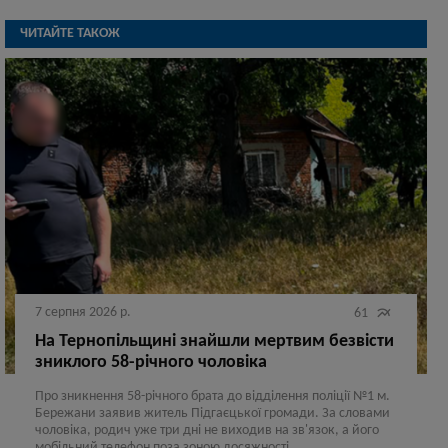
ЧИТАЙТЕ ТАКОЖ
7 серпня 2026 р.

61
На Тернопільщині знайшли мертвим безвісти
зниклого 58-річного чоловіка
Про зникнення 58-річного брата до відділення поліції №1 м.
Бережани заявив житель Підгаєцької громади. За словами
чоловіка, родич уже три дні не виходив на зв'язок, а його
мобільний телефон поза зоною досяжності.