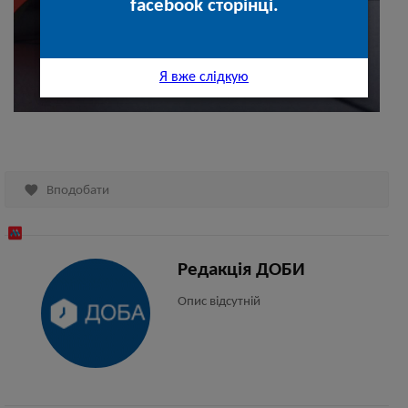
facebook сторінці.
Я вже слідкую

Вподобати
Редакція ДОБИ
Опис відсутній