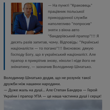
— На пункті "Краковець"
працівник польської
прикордонної служби
наполегливо "попросив"
зняти з вікна авто
"бандерівський прапор"!!! Я
десять разів запитав, чому. Відповідь: "Українські
націоналісти — то погано"!!! Висновок: дякую
Господу Богу, що я український націоналіст. Але
прапор я прикріпив знову, ніколи і ніде його не
зніматиму, — зазначив Володимир Шматько.
Володимир Шматько додав, що не розуміє такої
дружби між нашими народами.
— Дуже жаль на душі... Але Степан Бандера — Герой
України і прапор УПА — це наша частинка душі і серця!