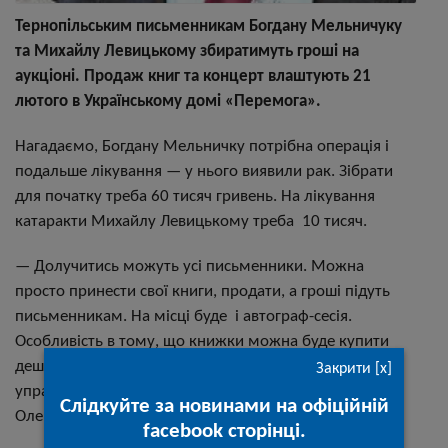
Тернопільським письменникам Богдану Мельничуку
та Михайлу Левицькому збиратимуть гроші на
аукціоні. Продаж книг та концерт влаштують 21
лютого в Українському домі «Перемога».
Нагадаємо, Богдану Мельничку потрібна операція і
подальше лікування — у нього виявили рак. Зібрати
для початку треба 60 тисяч гривень. На лікування
катаракти Михайлу Левицькому треба 10 тисяч.
— Долучитись можуть усі письменники. Можна
просто принести свої книги, продати, а гроші підуть
письменникам. На місці буде і автограф-сесія.
Особливість в тому, що книжки можна буде купити
дешевше, ніж у книгарнях, — розповів начальник
Закрити [x]
управління культури та мистецтв міської ради
Слідкуйте за новинами на офіційній
Олександр Смик.
facebook сторінці.