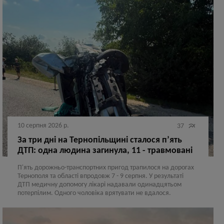
10 серпня 2026 р.

37
За три дні на Тернопільщині сталося п’ять
ДТП: одна людина загинула, 11 - травмовані
П'ять дорожньо-транспортних пригод трапилося на дорогах
Тернополя та області впродовж 7 - 9 серпня. У результаті
ДТП медичну допомогу лікарі надавали одинадцятьом
потерпілим. Одного чоловіка врятувати не вдалося.