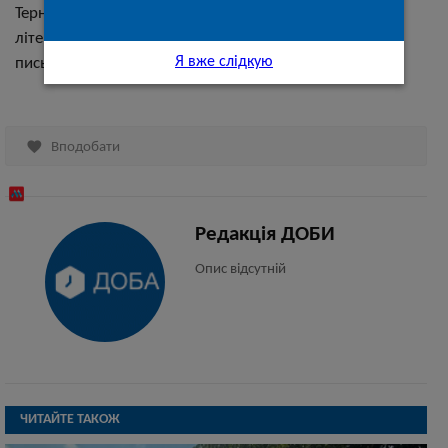
Тернополян запрошують прийти і купити ту чи іншу
літературу, отримати автограф і поспілкуватись з
Я вже слідкую
письменниками. Початок о 14.00.

Вподобати
Редакція ДОБИ
Опис відсутній
ЧИТАЙТЕ ТАКОЖ