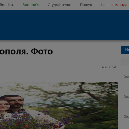
бистість
Здоров’я
Студмістечко
Пошук
Наша команда
нополя. Фото
Н

4373
06
06
06