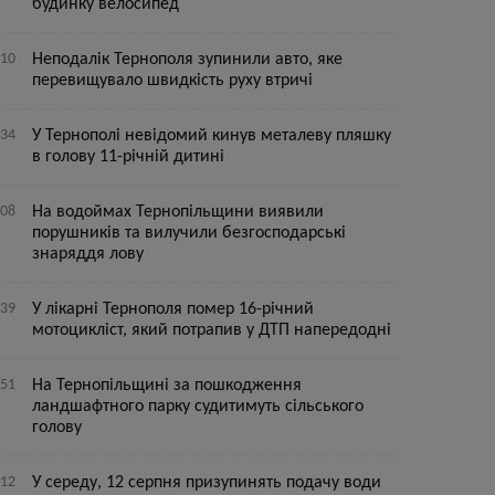
будинку велосипед
:10
Неподалік Тернополя зупинили авто, яке
перевищувало швидкість руху втричі
:34
У Тернополі невідомий кинув металеву пляшку
в голову 11-річній дитині
:08
На водоймах Тернопільщини виявили
порушників та вилучили безгосподарські
знаряддя лову
:39
У лікарні Тернополя помер 16-річний
мотоцикліст, який потрапив у ДТП напередодні
:51
На Тернопільщині за пошкодження
ландшафтного парку судитимуть сільського
голову
:12
У середу, 12 серпня призупинять подачу води