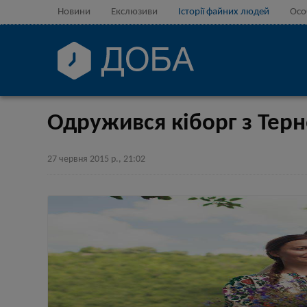
Новини
Екслюзиви
Історії файних людей
Осо
Одружився кіборг з Тер
27 червня 2015 р., 21:02