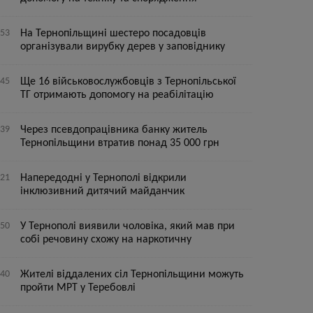
:53
На Тернопільщині шестеро посадовців
організували вирубку дерев у заповіднику
:45
Ще 16 військовослужбовців з Тернопільської
ТГ отримають допомогу на реабілітацію
:39
Через псевдопрацівника банку житель
Тернопільщини втратив понад 35 000 грн
:21
Напередодні у Тернополі відкрили
інклюзивний дитячий майданчик
:50
У Тернополі виявили чоловіка, який мав при
собі речовину схожу на наркотичну
:40
Жителі віддалених сіл Тернопільщини можуть
пройти МРТ у Теребовлі