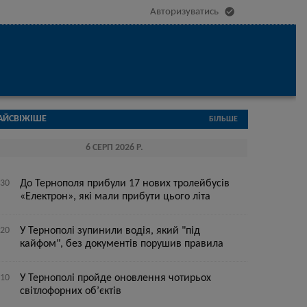

Авторизуватись
АЙСВІЖІШЕ
БІЛЬШЕ
6 СЕРП 2026 Р.
:30
До Тернополя прибули 17 нових тролейбусів
«Електрон», які мали прибути цього літа
:20
У Тернополі зупинили водія, який "під
кайфом", без документів порушив правила
:10
У Тернополі пройде оновлення чотирьох
світлофорних об’єктів