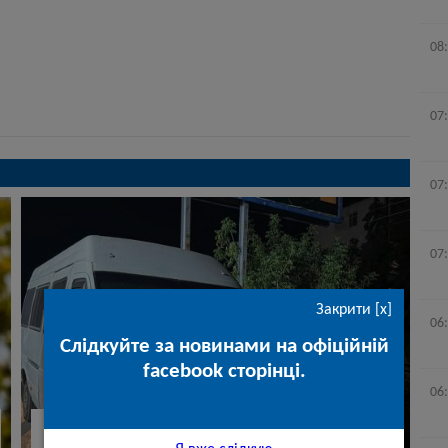
08
07
07
07
Закрити [x]
06
Слідкуйте за новинами на офіційній
facebook сторінці.
06
5 серпня 2026 р.

41