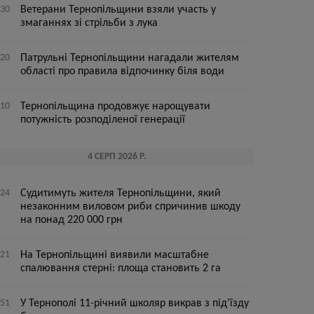
:30
Ветерани Тернопільщини взяли участь у
змаганнях зі стрільби з лука
:20
Патрульні Тернопільщини нагадали жителям
області про правила відпочинку біля води
:10
Тернопільщина продовжує нарощувати
потужність розподіленої генерації
4 СЕРП 2026 Р.
:24
Судитимуть жителя Тернопільщини, який
незаконним виловом риби спричинив шкоду
на понад 220 000 грн
:21
На Тернопільщині виявили масштабне
спалювання стерні: площа становить 2 га
:51
У Тернополі 11-річний школяр викрав з під’їзду