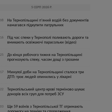
5 СЕРП 2026 Р.
:08
На Тернопільщині п’яний водій без документів
намагався підкупити патрульних
:16
Під час спеки у Тернополі поливають дороги та
вмикають освіжаючі парасольки (відео)
:25
До кінця робочого тижня на Тернопільщині
прогнозують спеку, часом дощі з грозами
:17
Минулої доби на Тернопільщині сталося три
ДТП: троє людей опинились у лікарні
:22
Тернопільський центр крові терміново шукає
донорів всіх груп для потреб ЗСУ
:03
Ще 59 воїнів з Тернопільської ТГ отримають
допомогу на техніку та спорядження