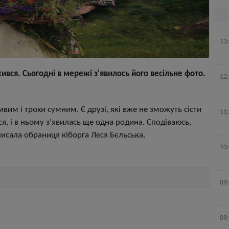
13
ився. Сьогодні в мережі з'явилось його весільне фото.
12
ливим і трохи сумним. Є друзі, які вже не зможуть сісти
11
, і в ньому з'явилась ще одна родина. Сподіваюсь,
аписала обраниця кіборга Леся Бєльська.
10
09
09