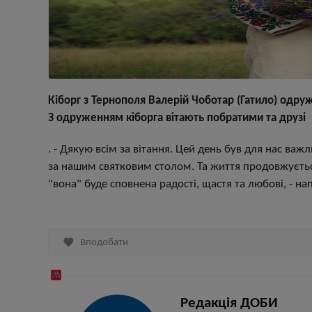
Кіборг з Тернополя Валерій Чоботар (Гатило) одруж
З одруженням кіборга вітають побратими та друзі
. - Дякую всім за вітання. Цей день був для нас важ
за нашим святковим столом. Та життя продовжується
"вона" буде сповнена радості, щастя та любові, - н

Вподобати
Редакція ДОБИ